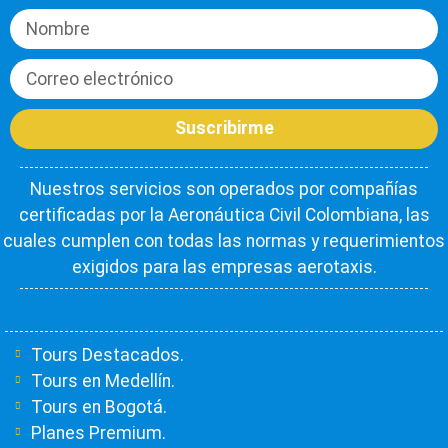
Suscribirme
Nuestros servicios son operados por compañías
certificadas por la Aeronáutica Civil Colombiana, las
cuales cumplen con todas las normas y requerimientos
exigidos para las empresas aerotaxis.
Tours Destacados.
Tours en Medellín.
Tours en Bogotá.
Planes Premium.