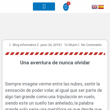
0
Otros planes
Blog Informativo
junio 26, 2019
12:28 pm
No Comments
Una aventura de nunca olvidar
Siempre imagine verme entre las nubes, sentir la
sensación de poder volar, al igual que ser parte de
algo tan grande como una tripulación en vuelo,
siendo este un sueño tan anhelado, la palabra
grande solo seria una metáfora ya que desde que